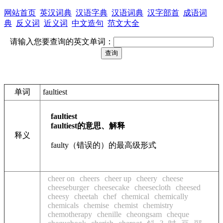
网站首页
英汉词典
汉语字典
汉语词典
汉字部首
成语词
典
反义词
近义词
中文造句
范文大全
请输入您要查询的英文单词：
单词
faultiest
faultiest
faultiest的意思、解释
释义
faulty（错误的）的最高级形式
cheer on
cheers
cheer up
cheery
cheese
cheeseburger
cheesecake
cheesecloth
cheesed
cheesy
cheetah
chef
chemical
chemically
chemicals
chemise
chemist
chemistry
chemotherapy
chenille
cheongsam
cheque