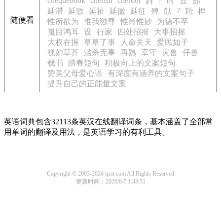
chequebook
cherish
cheroot
?
鈄
吋
豆
郖
?
延滞
延致
延祉
延徵
延征
肂
飤
耛
梩
随便看
惟所欲为
惟我独尊
惟肖惟妙
为德不卒
嵬目鸿耳
设
行家
四处招摇
大事招摇
大权在握
草草了事
人命关天
爱民如子
视如草芥
滥杀无辜
再熟
宰守
灾兽
仔兽
载书
踏春短句
积极向上的文案短句
赞美父母爱心语
有深度有涵养的文案句子
提升自己的正能量文案
英语词典包含32113条英汉在线翻译词条，基本涵盖了全部常
用单词的翻译及用法，是英语学习的有利工具。
Copyright © 2003-2024 tjsst.com All Rights Reserved
更新时间：2026/8/7 1:43:51