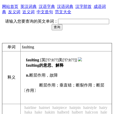
网站首页
英汉词典
汉语字典
汉语词典
汉字部首
成语词
典
反义词
近义词
中文造句
范文大全
请输入您要查询的英文单词：
单词
faulting
faulting
[英['f?:lt??]美['f?:lt??]]
faulting的意思、解释
n.
断层作用，故障
释义
网络
断层作用；垂直错；断裂作用；断层
〔作用〕
hairline
hairnet
hairpiece
hairpin
hairstyle
hairy
haka
hake
hakim
halberd
halbert
halcyon
hale