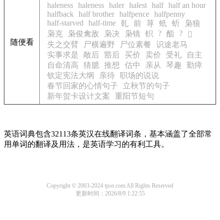
haleness
haleness
haler
halest
half
half an hour
halfback
half brother
halfpence
halfpenny
half-starved
half-time
乹
前
荨
蚔
蚚
枭狼
?
?
枭克
枭俊禽敌
枭决
枭镜
軹
酯
𧧰
随便看
失之交臂
尸横遍野
尸位素餐
识途老马
实事求是
敞后
豁后
买价
卖价
受礼
自主
自命清高
猜臆
推想
估中
亲从
琴趣
勤瘁
钦定宪法大纲
亲待
职场的说说
春节回家的心情句子
立秋节的句子
新年贺卡设计文案
重阳节短句
英语词典包含32113条英汉在线翻译词条，基本涵盖了全部常
用单词的翻译及用法，是英语学习的有利工具。
Copyright © 2003-2024 tjsst.com All Rights Reserved
更新时间：2026/8/9 1:22:55