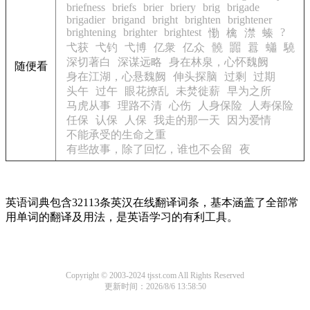
briefness
briefs
brier
briery
brig
brigade
brigadier
brigand
bright
brighten
brightener
brightening
brighter
brightest
?
懄
檎
澿
螓
弋获
弋钓
弋博
亿衆
亿众
髐
嚻
囂
蠨
驍
深切著白
深谋远略
身在林泉，心怀魏阙
随便看
身在江湖，心悬魏阙
伸头探脑
过剩
过期
头午
过午
眼花撩乱
未焚徙薪
早为之所
马虎从事
理路不清
心伤
人身保险
人寿保险
任保
认保
人保
我走的那一天
因为爱情
不能承受的生命之重
有些故事，除了回忆，谁也不会留
夜
英语词典包含32113条英汉在线翻译词条，基本涵盖了全部常
用单词的翻译及用法，是英语学习的有利工具。
Copyright © 2003-2024 tjsst.com All Rights Reserved
更新时间：2026/8/6 13:58:50