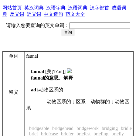
网站首页
英汉词典
汉语字典
汉语词典
汉字部首
成语词
典
反义词
近义词
中文造句
范文大全
请输入您要查询的英文单词：
单词
faunal
faunal
[美['f?:nl]]
faunal的意思、解释
adj.
动物区系的
释义
网络
动物区系的；区系；动物群的；动物区
系
bridgeable
bridgehead
bridgework
bridging
bridle
brief
briefcase
briefer
briefest
briefing
briefly