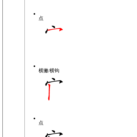
点
横撇/横钩
点