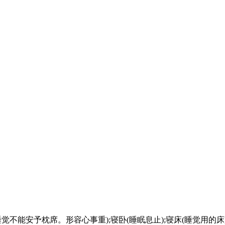
(睡觉不能安予枕席。形容心事重);寝卧(睡眠息止);寝床(睡觉用的床)