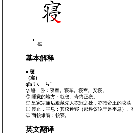
捺
基本解释
●
寝
（寢）
qǐn ?ㄑㄧㄣˇ
◎ 睡，卧：寝室。寝车。寝宫。安寝。
◎ 睡觉的地方：就寝。寿终正寝。
◎ 皇家宗庙后殿藏先人衣冠之处，亦指帝王的坟墓
◎ 停止，平息：其议遂寝（那种议论于是平息）。
◎ 面貌难看：貌寝。
英文翻译