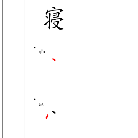
qǐn
点