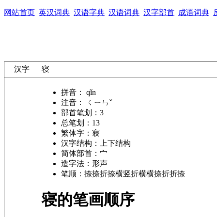
网站首页
英汉词典
汉语字典
汉语词典
汉字部首
成语词典
汉字
寝
拼音：
qǐn
注音：
ㄑㄧㄣˇ
部首笔划：
3
总笔划：
13
繁体字：
寢
汉字结构：
上下结构
简体部首：
宀
造字法：
形声
笔顺：
捺捺折捺横竖折横横捺折折捺
寝的笔画顺序