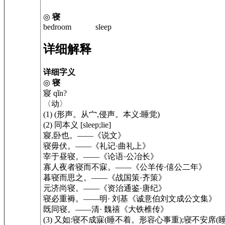
◎
寝
bedroom sleep
详细解释
详细字义
◎
寝
寢 qǐn?
〈动〉
(1) (形声。从宀,侵声。本义:睡觉)
(2) 同本义 [sleep;lie]
寢,卧也。——《说文》
寝毋伏。——《礼记·曲礼上》
宰于昼寝。——《论语·公冶长》
寡人夜者寝而不寐。——《公羊传·僖公二年》
暮寝而思之。——《战国策·齐策》
元济尚寝。——《资治通鉴·唐纪》
寝必重褥。——明· 刘基《诚意伯刘文成公文集》
既同寝。——清· 魏禧《大铁椎传》
(3) 又如:寝不成寐(睡不着。形容心事重);寝不安席