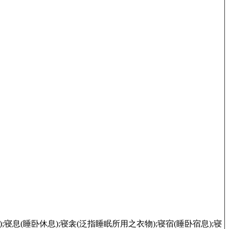
;寝息(睡卧休息);寝衾(泛指睡眠所用之衣物);寝宿(睡卧宿息);寝