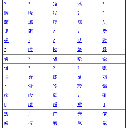
?
?
矮
蔼
?
躷
噯
濭
?
?
藹
譪
霭
靄
艾
伌
阨
?
?
爱
砹
?
?
硋
隘
?
嗌
塧
嫒
愛
碍
?
叆
暧
瑷
僾
?
?
?
噫
壒
嬡
懓
薆
鴱
?
懝
曖
璦
餲
皧
瞹
馤
?
礙
譺
鑀
鱫
𥴨
𨽝
靉
厂
广
安
侒
峖
桉
氨
庵
菴