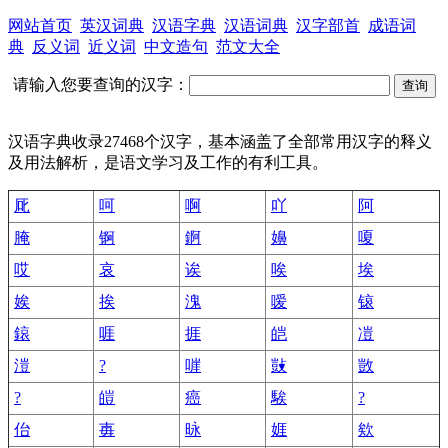
网站首页
英汉词典
汉语字典
汉语词典
汉字部首
成语词
典
反义词
近义词
中文造句
范文大全
请输入您要查询的汉字：
汉语字典收录27468个汉字，基本涵盖了全部常用汉字的释义
及用法解析，是语文学习及工作的有利工具。
厑
呵
啊
吖
阿
腌
锕
錒
嬶
嗄
哎
哀
诶
唉
埃
娭
挨
溾
嗳
锿
鎄
啀
捱
皑
凒
溰
?
嘊
敱
敳
?
皚
癌
騃
?
佁
毐
昹
娾
欸