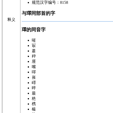
规范汉字编号：8158
与璻同部首的字
释义
璻的同音字
嗺
冣
蕞
稡
厜
嘴
噿
嶊
嶵
晬
最
栬
槜
樶