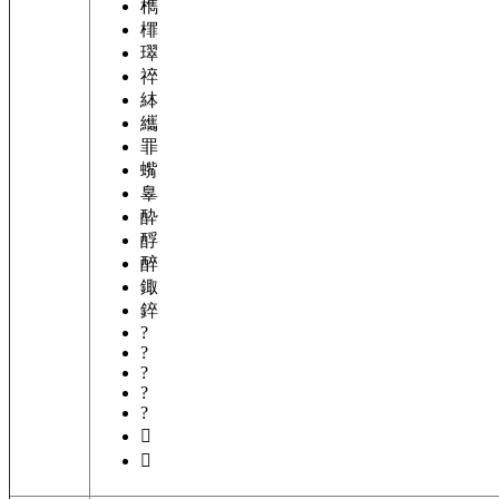
檇
檌
璻
祽
絊
纗
罪
蟕
辠
酔
酻
醉
鋷
錊
?
?
?
?
?
𡽕
𪓌