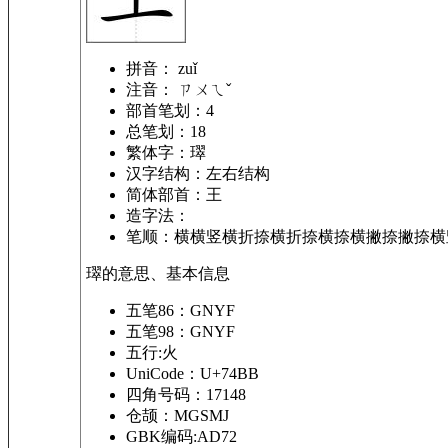
拼音：
zuǐ
注音：
ㄗㄨㄟˇ
部首笔划：
4
总笔划：
18
繁体字：
璻
汉字结构：
左右结构
简体部首：
王
造字法：
笔顺：
横横竖横折捺横折捺横捺横撇捺撇捺横
璻的意思、基本信息
五笔86：GNYF
五笔98：GNYF
五行:火
UniCode：U+74BB
四角号码：17148
仓颉：MGSMJ
GBK编码:AD72