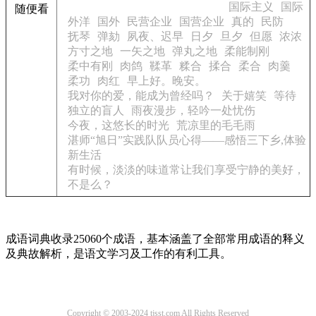
国际主义
国际
随便看
外洋
国外
民营企业
国营企业
真的
民防
抚琴
弹劾
夙夜、迟早
日夕
旦夕
但愿
浓浓
方寸之地
一矢之地
弹丸之地
柔能制刚
柔中有刚
肉鸽
鞣革
糅合
揉合
柔合
肉羹
柔功
肉红
早上好。晚安。
我对你的爱，能成为曾经吗？
关于嬉笑
等待
独立的盲人
雨夜漫步，轻吟一处忧伤
今夜，这悠长的时光
荒凉里的毛毛雨
湛师“旭日”实践队队员心得——感悟三下乡,体验
新生活
有时候，淡淡的味道常让我们享受宁静的美好，
不是么？
成语词典收录25060个成语，基本涵盖了全部常用成语的释义
及典故解析，是语文学习及工作的有利工具。
Copyright © 2003-2024 tjsst.com All Rights Reserved