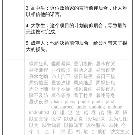
3. 高中生：这位政治家的言行前仰后合，让人难
以相信他的诺言。
4. 大学生：这个项目的计划前仰后合，导致最终
无法按时完成。
5. 成年人：他的决策前仰后合，给公司带来了很
大的损失。
骤雨狂风
骤雨暴风
昼阴夜阳
昼吟宵哭
昼夜兼程
肘行膝步
肘胁之患
昼想夜梦
舟水之喻
诌上抑下
昼日昼夜
昼日三接
周穷恤匮
昼警夕惕
周急继乏
周规折矩
周公吐哺
昼干夕惕
骤风暴雨
昼度夜思
骤不及防
着作等身
着于竹帛
着述等身
pliant
pliers
plight
plinth
plod
昼伏夜游
undisturbed
undo
undoing
undone
undoubted
僉
嗛
愆
签
鉛
骞
鹐
慳
搴
撁
以文害辞
以谓
以僞乱真
以伪乱真
以为后图
以为
以微知着
以微知著
以往鉴来
以往
今
仐
钅
金
釒
津
荕
衿
觔
购价
沙文主义
𦘔