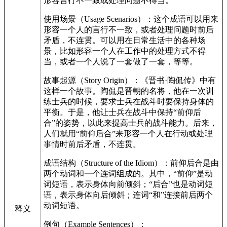
形容言行不一致或处理问题不得当。
使用场景（Usage Scenarios）：这个成语可以用来
形容一个人的言行不一致，或者处理问题时前后
矛盾，不连贯。可以用在日常生活中的各种场
景，比如形容一个人在工作中的处理方式不得
当，或者一个人说了一套做了一套，等等。
故事起源（Story Origin）：《晋书·陶侃传》中有
这样一个故事。陶侃是晋朝的名将，他在一次训
练士兵的时候，要求士兵在战斗时要保持身体的
平衡。于是，他让士兵在战斗中保持“前仰后
合”的姿势，以此来提高士兵的战斗能力。后来，
人们就用“前仰后合”来形容一个人在行动或处理
事情时前后矛盾，不连贯。
成语结构（Structure of the Idiom）：前仰后合是由
两个动词和一个连词组成的。其中，“前仰”是动
词短语，表示身体向前倾斜；“后合”也是动词短
语，表示身体向后倾斜；连词“和”连接前后两个
动词短语。
释义
例句（Example Sentences）：