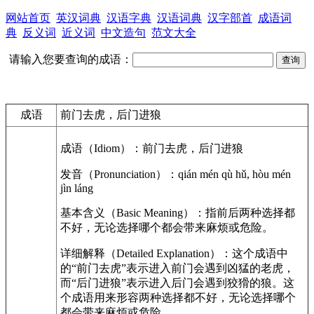
网站首页
英汉词典
汉语字典
汉语词典
汉字部首
成语词
典
反义词
近义词
中文造句
范文大全
请输入您要查询的成语：
成语
前门去虎，后门进狼
成语（Idiom）：前门去虎，后门进狼
发音（Pronunciation）：qián mén qù hǔ, hòu mén
jìn láng
基本含义（Basic Meaning）：指前后两种选择都
不好，无论选择哪个都会带来麻烦或危险。
详细解释（Detailed Explanation）：这个成语中
的“前门去虎”表示进入前门会遇到凶猛的老虎，
而“后门进狼”表示进入后门会遇到狡猾的狼。这
个成语用来形容两种选择都不好，无论选择哪个
都会带来麻烦或危险。