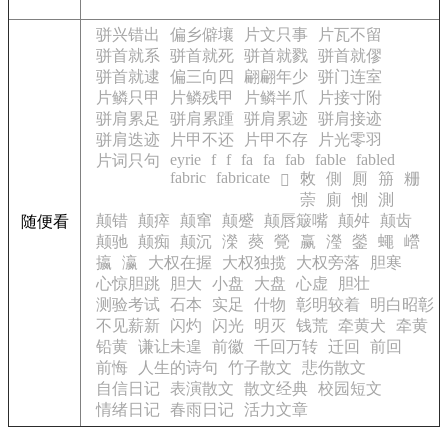
骈兴错出
偏乡僻壤
片文只事
片瓦不留
骈首就系
骈首就死
骈首就戮
骈首就僇
骈首就逮
偏三向四
翩翩年少
骈门连室
片鳞只甲
片鳞残甲
片鳞半爪
片接寸附
骈肩累足
骈肩累踵
骈肩累迹
骈肩接迹
骈肩迭迹
片甲不还
片甲不存
片光零羽
eyrie
f
f
fa
fa
fab
fable
fabled
片词只句
fabric
fabricate
敇
側
厠
笧
粣
𣆑
萗
廁
惻
測
颠错
颠瘁
颠窜
颠蹙
颠唇簸嘴
颠舛
颠齿
随便看
颠驰
颠痴
颠沉
濚
藀
覮
赢
瀅
鎣
蠅
巆
攍
瀛
大权在握
大权独揽
大权旁落
胆寒
心惊胆跳
胆大
小盘
大盘
心虚
胆壮
测验考试
石本
实足
什物
彰明较着
明白昭彰
不见薪新
闪灼
闪光
明灭
钱荒
牵黄犬
牵黄
铅黄
谦让未遑
前徽
千回万转
迁回
前回
前悔
人生的诗句
竹子散文
悲伤散文
自信日记
表演散文
散文经典
校园短文
情绪日记
春雨日记
活力文章