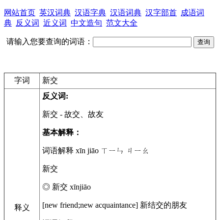
网站首页
英汉词典
汉语字典
汉语词典
汉字部首
成语词
典
反义词
近义词
中文造句
范文大全
请输入您要查询的词语：
字词
新交
反义词:
新交
- 故交、故友
基本解释：
词语解释 xīn jiāo ㄒㄧㄣ ㄐㄧㄠ
新交
◎ 新交 xīnjiāo
[new friend;new acquaintance] 新结交的朋友
释义