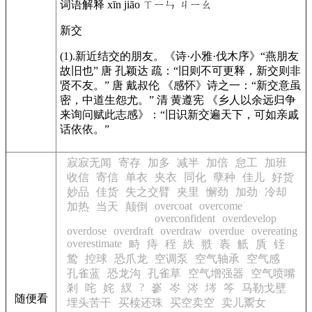
词语解释 xīn jiāo ㄒㄧㄣ ㄐㄧㄠ
新交
(1).新近结交的朋友。《诗·小雅·伐木序》“燕朋友
故旧也” 唐 孔颖达 疏：“旧则不可更释，新交则非
贤不友。” 唐 戴叔伦 《感怀》诗之一：“新交意虽
密，中道生怨尤。” 清 黄遵宪 《乡人以余远归争
来询问赋此志感》：“旧识新交遍天下，可如亲戚
话依依。”
寂寂无闻
寄存
加多
减半
加倍
怠工
加班
收信
寄信
单衣
夹衣
同化
孽种
佳儿
好货
妙品
佳货
失之交臂
夹里
懈劲
加劲
冷却
overcoat
overcome
加热
当天
颠倒
overconfident
overdevelop
overdose
overdraft
overdraw
overdue
overeating
overestimate
畤
痔
秷
紩
翐
袠
觗
貭
铚
鸷
控球
恐爪龙
空调泵
空气轴承
空气感
孔雀蓝
恐龙沟
孔雀草
空气增强器
空气喷嘴
?
剎
咤
姹
紁
嵾
岑
涔
埁
笒
马勒戈壁
随便看
埋头苦干
买椟还珠
买空卖空
卖儿鬻女