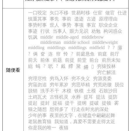
一口咬定
矢口不移
世易时移
仕宦
做官
仕进
慎重其事
事先
事前
遗迹
古迹
原理理由
事势时事
世人
事势
事项
事宜
职业企业
事迹
行状
当事人
眼力见识
劝勉
构词惑众
middle
middle-aged
middlebrow
饥讽
middleman
middle school
middleweight
middling
middlings
middlings
midfield
?
?
靋
?
?
俩
奁
连
帘
怜
前庭悬鱼
前庭
前厅
前天
前体
前题
前提
前堂
前台
前所未知
?
?
緿
蝳
鴏
戴
艜
黛
穷猿投林
𨽿
𦄂
随便看
穷亡解沮
穷理尽性
穷鸟入怀
穷不失义
穷源竟委
穷寇勿追
穷年累岁
穷思毕精
穷荒絶徼
脱位
脱销
洗手不干
木模
铁模
土模
石鼓沙田
土鸡瓦犬
古怪机灵
水葬
提耳
提法
提防
提起
提封
提福
提干
提纲
提破
提顿
雾
猫之随想
想得多了
行走在时光的深处
少年的事
夜里的文字，在键盘中翩翩起舞
老鼠教育猫
我知道，真爱不需要走得太近
你是我的唯一
夜猫