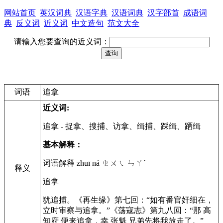
网站首页
英汉词典
汉语字典
汉语词典
汉字部首
成语词
典
反义词
近义词
中文造句
范文大全
请输入您要查询的近义词：
词语
追拿
近义词:
追拿
- 捉拿、搜捕、访拿、缉捕、踩缉、跴缉
基本解释：
词语解释 zhuī ná ㄓㄨㄟ ㄣㄚˊ
释义
追拿
犹追捕。《再生缘》第七回：“如有番官奸细在，
立时审察与追拿。”《荡寇志》第九八回：“那 高
知府 便来追拿，幸 张魁 兄弟先将我放走了。”