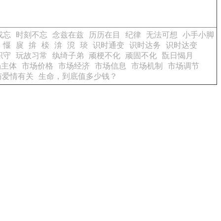
或忘
时刻不忘
念兹在兹
历历在目
纪律
无法可想
小手小脚
愝
扊
揜
棪
渰
渷
琰
识时通变
识时达务
识时达变
职守
玩故习常
纨绮子弟
顽梗不化
顽固不化
翫日愒月
场主体
市场价格
市场经济
市场信息
市场机制
市场调节
与爱情有关
生命，到底值多少钱？