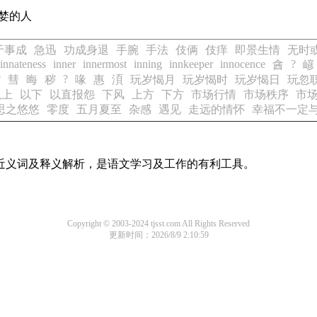
性情贪婪的人
于事成
急迅
功成身退
手腕
手法
伎俩
伎痒
即景生情
无时
innateness
inner
innermost
inning
innkeeper
innocence
?
酓
嵃
?
?
彗
晦
秽
喙
惠
湏
玩岁愒月
玩岁愒时
玩岁愒日
玩忽
以上
以下
以直报怨
下风
上方
下方
市场行情
市场秩序
市
思之悠悠
零度
五月夏至
杂感
遇见
走远的情怀
幸福不一定
的近义词及释义解析，是语文学习及工作的有利工具。
Copyright © 2003-2024 tjsst.com All Rights Reserved
更新时间：2026/8/9 2:10:59