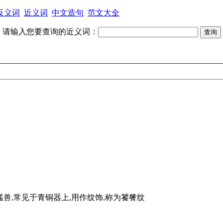
反义词
近义词
中文造句
范文大全
请输入您要查询的近义词：
说中的一种贪残的猛兽,常见于青铜器上,用作纹饰,称为饕餮纹