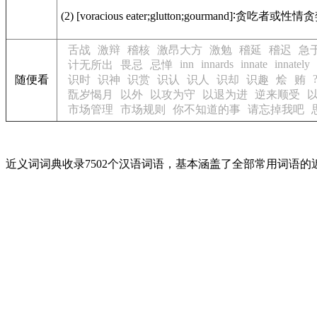
(2) [voracious eater;glutton;gourmand]∶贪吃者或
舌战
激辩
稽核
激昂大方
激勉
稽延
稽迟
急
inn
innards
innate
innately
计无所出
畏忌
忌惮
随便看
识时
识神
识赏
识认
识人
识却
识趣
烩
贿
翫岁愒月
以外
以攻为守
以退为进
逆来顺受
市场管理
市场规则
你不知道的事
请忘掉我吧
近义词词典收录7502个汉语词语，基本涵盖了全部常用词语