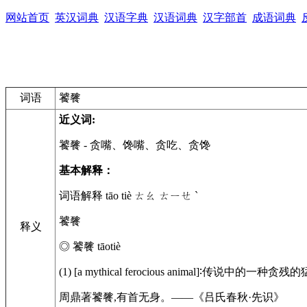
网站首页
英汉词典
汉语字典
汉语词典
汉字部首
成语词典
词语
饕餮
近义词:
饕餮
- 贪嘴、馋嘴、贪吃、贪馋
基本解释：
词语解释 tāo tiè ㄊㄠ ㄊㄧㄝ ˋ
饕餮
释义
◎ 饕餮 tāotiè
(1) [a mythical ferocious animal]∶传
周鼎著饕餮,有首无身。——《吕氏春秋·先识》