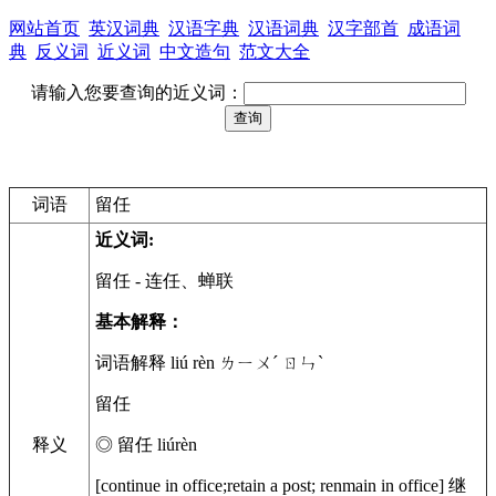
网站首页
英汉词典
汉语字典
汉语词典
汉字部首
成语词
典
反义词
近义词
中文造句
范文大全
请输入您要查询的近义词：
词语
留任
近义词:
留任
- 连任、蝉联
基本解释：
词语解释 liú rèn ㄌㄧㄨˊ ㄖㄣˋ
留任
释义
◎ 留任 liúrèn
[continue in office;retain a post; renmain in office] 继