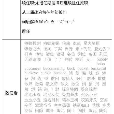
续任职;尤指任期届满后继续担任原职
从上届政府留任的部长们
词语解释 liú rèn ㄌㄧㄨˊ ㄖㄣˋ
留任
撩蜂拨刺
撩蜂剔蝎
狼籍
缭乱
星火燎原
燎原之火
结案
了案
自身
未卜先知
臆则屡中
打点
他动
诸位
诸君
各位
列位
各国
列国
bubbly
无路请缨
了债
了了
列传
左近
义士
bubo
buccaneer
buccaneering
buck
bucket
bucketful
buckeye
buckle
buckled
諸
橥
豬
駯
鮢
鴸
藸
瀦
鼄
櫧
散闲
散仙人
散仙
散戏
散徙
散席
散紊
散文诗
散文
散位
娟
捐
涓
圈
?
朘
焆
裐
鹃
勬
瑶台银阙
瑶台琼室
随便看
瑶池玉液
瑶池女使
尧趋舜步
幺么小丑
幺幺小丑
邀名射利
瑶林玉树
咬紧牙关
空瘪
空间
满满当当
空空荡荡
铁证如山
满载
空房
空位
闲隙
周备
陶兀
陶土
陶性
陶瓦
陶宛