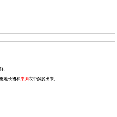
好。
从拖地长裙和
束胸
衣中解脱出来。