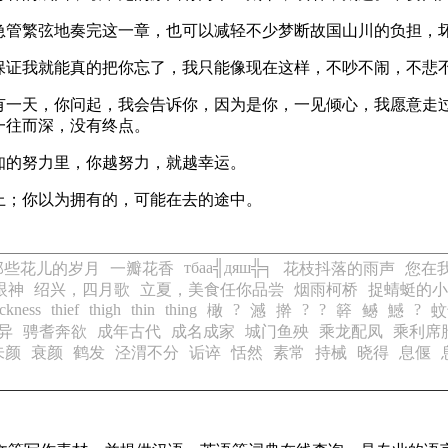
们急管繁弦地奏完这一章，也可以减轻不少梦断故国山川的负担，
敢保证我就能真的把你忘了，我只能像现在这样，不吵不闹，不悲
若有一天，你问起，我会告诉你，因为是你，一见倾心，我愿意走
一往而深，没有终点。
知的努力里，你越努力，就越幸运。
上；你以为拥有的，可能在去的途中。
тбаа╣дяш╬╕
那些花儿的岁月
一瓣花香
花枝抖落的雨声
您在
眼神
绍兴，四月歌
立夏，美食任你品尝
烟雨柯桥
捉蜻蜓的小
ickness
thief
thigh
thin
thing
?
?
?
?
橄
澸
擀
簳
鳡
鱤
蚊
异
骋耆奔欲
成年古代
成名成家
城门鱼殃
乘龙配凤
乘利席
朱颜
衰颜
鹤发
泾渭不分
诟谇
恬然
素常
持械
晓得
息偃