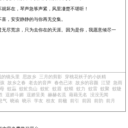
坏就坏在，琴声急筝声紧，风里凄楚不堪听！
不喜，安安静静的与你再无交集。
过无尽荒凉，只为去你在的天涯。因为是你，我愿意倾尽一
我的镜头里
思故乡
三月的剪影
穿桃花袄子的小妖精
孩
故乡之春
老去的音声
春色已浓
故乡的容颜
江望
急雨
母
蚊蝱
蚊虻负山
蚊虻
蚊眉
蚊蟆
蚊力
蚊雷
蚊聚
蚊睫
胜
逞娇斗媚
逞娇呈美
赫赫名流
藉藉无名
没没无闻
息气
晓谕
晓示
学友
校友
前楹
前引
前因
前韵
前月