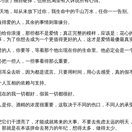
使习惯了独自硬撑，也依然渴望有人诉说所有心情。
过天地，却从未放下过你，我生命中的千山万水，任你一一告别。
值得爱的人，其余的事情则靠缘分。
调的给你浪漫，那些都不是爱情；真正完整的模样，应该是：花心
事，为了你想去成为一个更值得更好的人，这才是爱情最傻最真
有对的人，你要等，等着那个他出现在你的生命里。他必定会是一
必把一些人，一些事看得那么重要。
用耳朵去听，因为都是谎言。只要用时间，用心去感受，真的假
个人互相的依赖与支持。
现在的我一切都好，假装一切都很好。
个人是你。酒精的浓度很重要，这取决于不同的伤口，不同人的承
，把它们干漂亮了，才能成就将来的大事。不要去焦虑太远的明天
：那就是在本该拼命去努力的年纪，想得太多，做得太少。