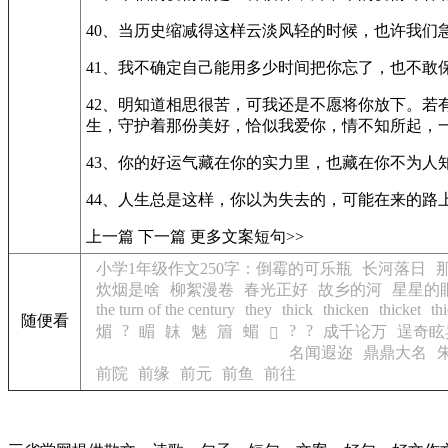
40、当历史缩减得这样云淡风轻的时候，也许我
41、我不确定自己能用多少时间把你忘了，也不
42、明知道相思很苦，可我还是不愿将你放下。
生，守护着那份美好，恰似我爱你，情不知所起，
43、你的好运气藏在你的实力里，也藏在你不为人
44、人生总是这样，你以为失去的，可能在来的路
上一篇 下一篇 更多文案短句>>
小学1年级作文250字：倒霉的可乐瓶
长河落日
炊烟是啥
柳絮漫卷
春光正好
故乡的河
星星的
the turn of the century
they
thick
thicken
thicket
th
随便看
?
?
?
煝
睸
韎
魅
篃
蝞
成千论万
逞奇眩
𩒳
名闻遐迩
鼎鼎大名
前院
前缘
前元
前鱼
前往