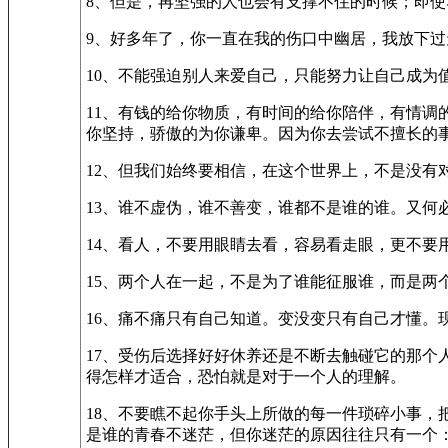
8、但是，再坚强的人也会有支撑不住的时候；即
9、好多年了，你一直在我的伤口中幽居，我放下
10、不能强迫别人来爱自己，只能努力让自己成为
11、有钱的给你物质，有时间的给你陪伴，有情
你坚持，骄傲的为你谦卑。因为你去尝试不擅长的
12、但我们始终要相信，在这个世界上，不是没
13、谁不虚伪，谁不善变，谁都不是谁的谁。又何
14、看人，不要用眼睛去看，容易看走眼，更不要
15、两个人在一起，不是为了谁能征服谁，而是两
16、痛不痛只有自己知道。变没变只有自己才懂。
17、受伤后选择好好休养还是不断去触碰它的那
得怎样才适合，恐怕就是对于一个人的理解。
18、不要瞧不起你手头上所做的每一件琐碎小事
是谁的青春不迷茫，但你迷茫的原因往往只有一个