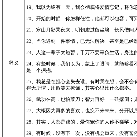
19、我以为终有一天，我会彻底将爱情忘记，将
20、开始的时候，你怎样任性，他都可以包容，可
21、寒山月影乘夜来，明朝虚过留尘埃。长风借问
22、当你遇到一件事情，已无法解决，甚至是已经
23、人这一辈子太短暂，千万不要辜负生活，身边
释义
24、有些时候，我们以为，蒙上了眼睛，就能够
是一个拥抱。
25、我总是在担心会失去谁。有时我在想，会不
得无所谓，用微笑去掩饰，其实心里比什么都疼。
26、武功在高，也怕菜刀；智力再好，一砖撂倒
27、大概因为再多的喜欢，也换不来未来。分开以
28、其实，人都是贱的，爱你宠你的人你不稀罕，
29、有时候，没有下一次，没有机会重来，没有暂