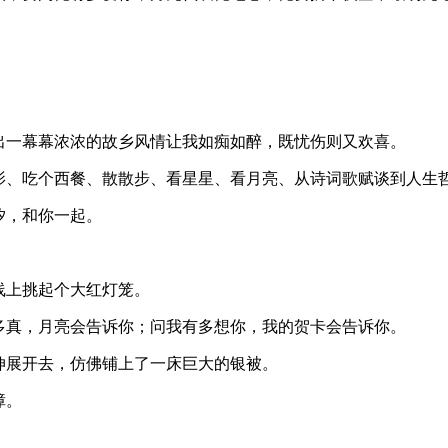
出一幕幕浓浓的故乡风情让我如痴如醉，既忧伤则又欢喜。
电影、吃个西餐、散散步、看星星、看月亮、从诗词歌赋谈到人生
汐，和你一起。
线上挑起个大红灯笼。
多真，月亮会告诉你；问我有多想你，我的贺卡会告诉你。
伸展开去，仿佛铺上了一床巨大的银被。
障。