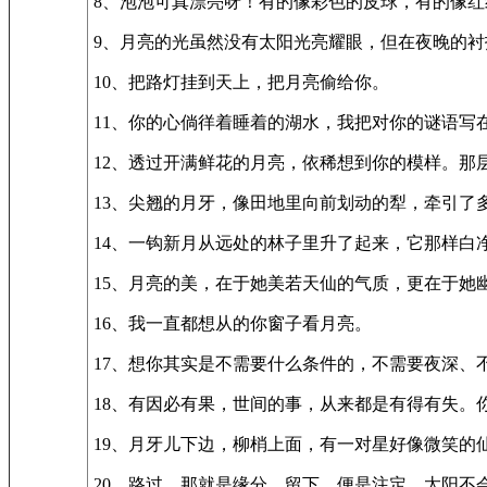
8、泡泡可真漂亮呀！有的像彩色的皮球，有的像
9、月亮的光虽然没有太阳光亮耀眼，但在夜晚的
10、把路灯挂到天上，把月亮偷给你。
11、你的心倘徉着睡着的湖水，我把对你的谜语写
12、透过开满鲜花的月亮，依稀想到你的模样。那
13、尖翘的月牙，像田地里向前划动的犁，牵引
14、一钩新月从远处的林子里升了起来，它那样白
15、月亮的美，在于她美若天仙的气质，更在于她
16、我一直都想从的你窗子看月亮。
17、想你其实是不需要什么条件的，不需要夜深
18、有因必有果，世间的事，从来都是有得有失。
19、月牙儿下边，柳梢上面，有一对星好像微笑的
20、路过，那就是缘分，留下，便是注定。太阳不