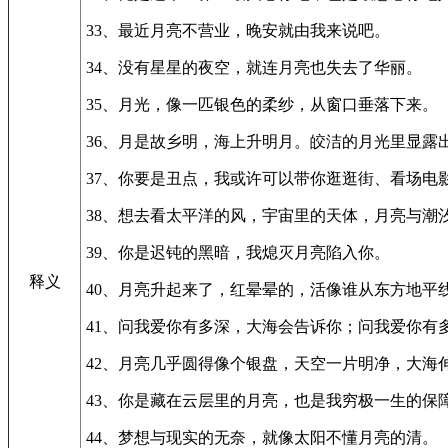
33、最近月亮不营业，晚安就由我来说吧。
34、没有星星的夜空，就连月亮也失去了华丽。
35、月光，像一匹银色的柔纱，从窗口垂落下来。
36、月是故乡明，海上升明月。皎洁的月光里显露
37、你要是丑点，我或许可以带你逛逛街、看场
38、想去看太平洋的风，宇宙里的天体，月亮与潮
39、你是迟钝的黑暗，我熄灭月亮陷入你。
释义
40、月亮升起来了，红晕晕的，活像谁从东方地平
41、问我爱你有多深，大海会告诉你；问我爱你有
42、月亮几乎圆得像个银盘，天空一片明净，大海
43、你是藏在云层里的月亮，也是我穷极一生的保
44、梦想与现实的无奈，就像太阳不懂月亮的清。