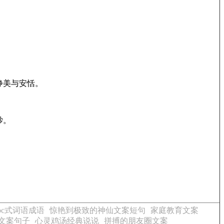
静美与安恬。
纱。
abc式词语成语
惊艳到极致的神仙文案短句
家庭教育文案
文案句子
心灵鸡汤经典说说
拼搏的朋友圈文案