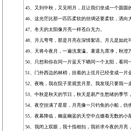
45、又到中秋，又见明月，且让我们坐成一个圆圆
46、这光茫比那一匹匹柔软的丝绸还要柔软，洒向
47、冬天的太阳像月亮一样苍白无力。
48、月儿弯弯，那是月亮在深情絮语。月儿是如
49、天将今夜月，一遍洗寰瀛。暑退九霄净，秋澄
50、只想和你在同一片蓝天下晒同一个太阳，看同
51、门外西边的林梢，挂着的上弦月已经变成一片
52、夜晚，我在院子里观赏月景。我发现只要我一
53、中秋是秋天的节日，秋天是易产生愁绪的季节
54、夜空挂满了星星，月亮像一只钓鱼的小船，仿
55、夜幕降临，幽蓝幽蓝的天空中点缀着无数的小
56、我闭上双眼，我十指相扣，我祈求今夜的月亮