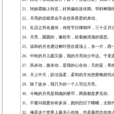
21、转缺霜输上转迟，好风偏似送佳期。帘斜树
22、月亮的信箱里会不会也有星星的来信。
23、礼仪之邦名盛传，传统节日继相环，三十正
24、月亮，圆圆的，像纺车，纺着她浪漫的遐思。
25、温和的月光透过树叶照在屋顶上，东一片，西
26、中秋的月儿圆又圆，我的月亮却少半边。千里
27、风未动，旗未动，是我的心在动；天的蓝，草
28、月上中天，皎洁温柔，柔和的月光把夜晚烘
29、除了故乡，我只为你一个人写过月亮。
30、今晚的月亮是我抛的硬币，两面都是梦见你。
31、不要问我爱你有多深，跑到烈日下晒晒，太阳
32、俺是这个世界上最关心你地，也是最想念你