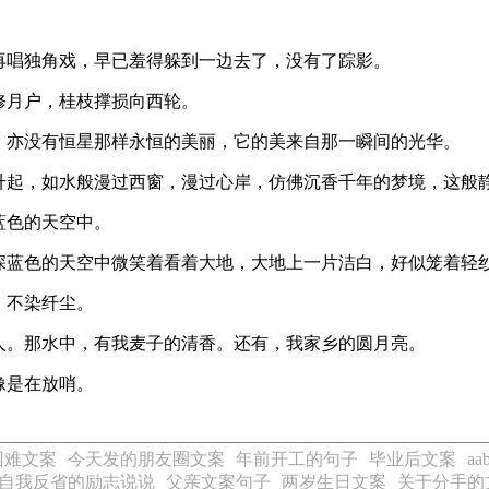
再唱独角戏，早已羞得躲到一边去了，没有了踪影。
修月户，桂枝撑损向西轮。
，亦没有恒星那样永恒的美丽，它的美来自那一瞬间的光华。
升起，如水般漫过西窗，漫过心岸，仿佛沉香千年的梦境，这般
蓝色的天空中。
深蓝色的天空中微笑着看着大地，大地上一片洁白，好似笼着轻
，不染纤尘。
人。那水中，有我麦子的清香。还有，我家乡的圆月亮。
像是在放哨。
困难文案
今天发的朋友圈文案
年前开工的句子
毕业后文案
a
自我反省的励志说说
父亲文案句子
两岁生日文案
关于分手的