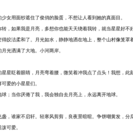
的少女用面纱遮住了俊俏的脸蛋，不想让人看到她的真面目。
你转，如果我是月亮，多想你也能天天绕着我转，就当星星好不
变得皎洁柔和了。月光如水，静静地洒在地上，整个山村像笼罩
的月光洒满了大地。小河两岸。
的星星眨着眼睛，月亮弯着腰，微笑着冲我点了点头！我想，此
群可爱的小星星们。
地球；当你厌倦了我，我会独自去月亮上，永远离开地球。
狂飞盏，谁家不启轩。轻寒风剪剪，良夜景暄暄。争饼嘲黄发，分
活泼可爱。