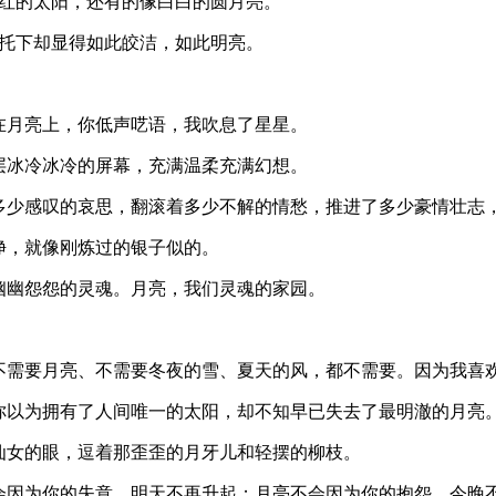
红红的太阳，还有的像白白的圆月亮。
衬托下却显得如此皎洁，如此明亮。
在月亮上，你低声呓语，我吹息了星星。
层冰冷冰冷的屏幕，充满温柔充满幻想。
了多少感叹的哀思，翻滚着多少不解的情愁，推进了多少豪情壮志
净，就像刚炼过的银子似的。
幽幽怨怨的灵魂。月亮，我们灵魂的家园。
、不需要月亮、不需要冬夜的雪、夏天的风，都不需要。因为我喜
你以为拥有了人间唯一的太阳，却不知早已失去了最明澈的月亮
仙女的眼，逗着那歪歪的月牙儿和轻摆的柳枝。
会因为你的失意，明天不再升起；月亮不会因为你的抱怨，今晚