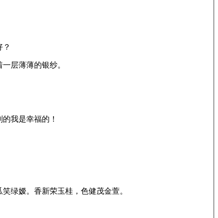
好？
着一层薄薄的银纱。
刻的我是幸福的！
瓜笑绿嫒。香新荣玉桂，色健茂金萱。