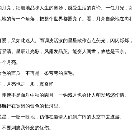
的月亮，细细地品味人生的奥妙，感受生活的真谛。一任月光，
大地的每一个角落，把整个世界都照亮了。看，月亮自豪地在向
此可爱，又如此迷人。而调皮活泼的星星散作点点荧光，闪闪烁烁
万景清。星辰让光彩，风露发晶英。能变人间世，攸然是玉京。
一个月亮。
金色的西瓜，不再是一条弯弯的眉毛。
走，月亮也走一步，真奇怪！
，即使不是面对中秋的圆月，一钩残月也会让人萌发悠悠伤情。
佛航行在宽阔的银色的长河里。
星星，一眨一眨地，仿佛在邀请人们到广阔的太空中去遨游。
，不要刺痛我怀念的忧伤。