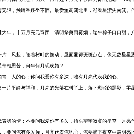
隔情无限，烛暗香残坐不辞。最爱笙调闻北里，渐看星潆失南箕。
月过大年，十五月亮元宵团，清明祭奠雨雾烟，端午粽子口口甜，
一片，风起，随着树叶的摆动，屋面显得斑斑点点，像无数星星
遥寄相思苦，何年何月现欢颜？
的青，人的心；你问我爱你有多深，唯有月亮代表我的心。
托出一片平静与祥和，月亮的光落在树丫上，落下斑驳的黑影，零
代表我的情；不要问我爱你有多久，抬头望望寂寞的星空，月亮
地人，要问俺有多爱你，月亮代表俺地心，俺要摘下夜空中最明亮