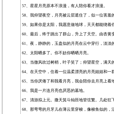
57、星星月亮原本不浪漫，有人陪你看才浪漫。
58、我仰望夜空，月亮被云层遮住了，似一位害羞
59、如果你是太阳，我愿意做地球，天天都能绕着
60、最后，终于跳出了群山，升上了天空。由杏黄
61、夜，静静的，玉盘似的月亮在云中穿行，淡淡
62、太阳晒多了。你不妨你晒晒月亮。
63、当微风吹过树梢，叶子笑了；仰望星空，满天
64、在天空中，住着一位温柔漂亮的月亮姐姐和一
65、当你厌倦了和我看月亮，我会陪你去月亮上看
66、我是一片连月亮也厌恶的墓地。
67、清游拟上元。撒天箕斗灿匝地管弦繁。几处
68、那弯弯的月牙儿在薄云里穿梭，像梭鱼似的，