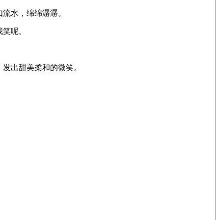
如流水，绵绵潺潺。
我笑呢。
，发出甜美柔和的微笑。