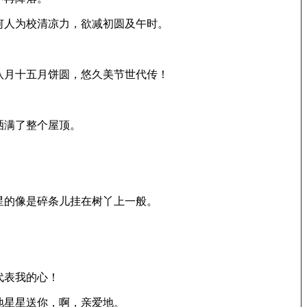
何人为校清凉力，欲减初圆及午时。
八月十五月饼圆，悠久美节世代传！
洒满了整个屋顶。
星的像是碎条儿挂在树丫上一般。
代表我的心！
地星星送你，啊，亲爱地。