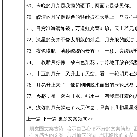
69、今晚的月亮是我抛的硬币，两面都是梦见你。
70、皎洁的月光像银色的轻纱披在大地上，乌云不
71、目穷淮海满如银，万道虹光育蚌珍。天上若无
72、流星的美并不像太阳般的灿烂、月亮般的皎洁
73、夜色朦胧，薄纱缭绕的云雾中，一枚月亮缓缓
74、一枚新月好像一朵白色梨花，宁静地开放在浅
75、十五的月亮，又升上了天空。看，一轮明月在
76、月亮升上来了，像是刚刚脱水而出的玉轮冰盘
77、乡愁，是一碗白开水。那水中，有我牵挂着的
78、疲倦的月亮躲进了云层休息，只留下几颗星星
上一篇 下一篇 更多文案短句>>
朋友圈文案古诗
暗示自己心情不好的文案简短
心灵感悟的文案
六月仙气的话
周末愉快的文案