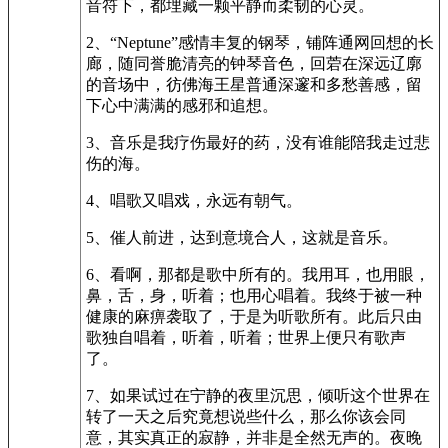
音符下，都埋藏一颗平静而柔韧的心灵。
2、“Neptune”感情丰复的钢琴，铺阵通网回想的长
廊，随同誉脆清亮的钟琴音色，回菪在深远辽廓
的音场中，彷佛海王星普通深邃和多愁善感，留
下心中满满的感邪和追想。
3、音乐是我疗伤最好的药，没有谁能陪我走过悲
伤的海。
4、唱歌又唱戏，永远有朝气。
5、催人前进，达到意境合人，这就是音乐。
6、看啊，那都是歌中所有的。我用耳，也用眼，
鼻，舌，身，听着；也用心唱着。我终于被一种
健康的麻痹袭取了，于是为听歌所有。此后只由
歌独自唱着，听着，听着；世界上便只有歌声
了。
7、如果试过在宁静的夜里沉思，倾听这个世界在
转了一天之后究竟想说些什么，那么你该会同
意，其实真正的寂静，并非是全然无声的。夜晚