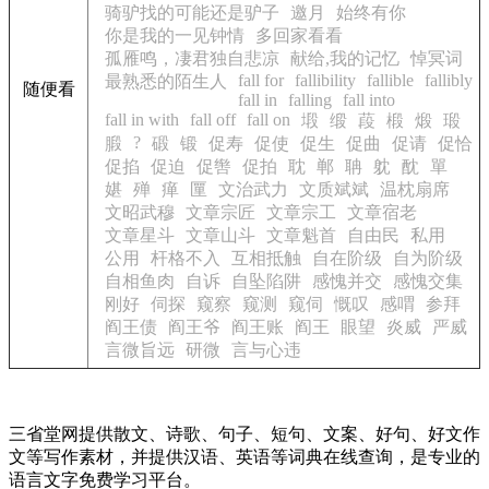
骑驴找的可能还是驴子
邀月
始终有你
你是我的一见钟情
多回家看看
孤雁鸣，凄君独自悲凉
献给,我的记忆
悼冥词
fall for
fallibility
fallible
fallibly
最熟悉的陌生人
随便看
fall in
falling
fall into
fall in with
fall off
fall on
塅
缎
葮
椴
煅
瑖
?
腶
碫
锻
促寿
促使
促生
促曲
促请
促恰
促掐
促迫
促辔
促拍
耽
郸
聃
躭
酖
單
媅
殚
瘅
匰
文治武力
文质斌斌
温枕扇席
文昭武穆
文章宗匠
文章宗工
文章宿老
文章星斗
文章山斗
文章魁首
自由民
私用
公用
杆格不入
互相抵触
自在阶级
自为阶级
自相鱼肉
自诉
自坠陷阱
感愧并交
感愧交集
刚好
伺探
窥察
窥测
窥伺
慨叹
感喟
参拜
阎王债
阎王爷
阎王账
阎王
眼望
炎威
严威
言微旨远
研微
言与心违
三省堂网提供散文、诗歌、句子、短句、文案、好句、好文作
文等写作素材，并提供汉语、英语等词典在线查询，是专业的
语言文字免费学习平台。