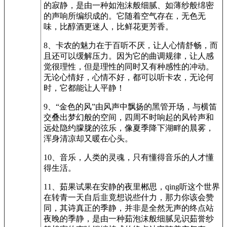
的寂静，是由一种如泡沫般细腻、如薄纱般绵密
的声响所编织成的。它随着空气存在，无色无
味，比醇酒更迷人，比鲜花更芳香。
8、卡农的魅力在于百听不厌，让人心情舒畅，而
且还可以缓解压力。因为它的曲调规律，让人感
觉很理性，但是理性的同时又有种感性的冲动。
无论心情好，心情不好，都可以听卡农，无论何
时，它都能让人平静！
9、“金色的风”由风声中飘扬的黑管开场，与横笛
交叠出梦幻般的空间，四周不时响起的风铃声和
远处隐约朦胧的弦乐，像夏季降下湖畔的晨雾，
浑身清凉却又暖在心头。
10、音乐，人类的灵魂，只有懂得音乐的人才懂
得生活。
11、茹果试果在安静的夜里郴思，qing听这个世界
在转青一天自后韭竟想说些什力，那力你该会赞
同，其诗真正的季静，并非是全然无声的终点站
夜晚的季静，是由一种茹泡沫般细腻见识茹誉纱