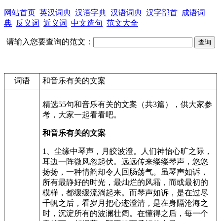
网站首页
英汉词典
汉语字典
汉语词典
汉字部首
成语词
典
反义词
近义词
中文造句
范文大全
请输入您要查询的范文：
词语
和音乐有关的文案
精选55句和音乐有关的文案（共3篇），供大家参
考，大家一起看看吧。
和音乐有关的文案
1、尘缘中琴声，月皎波澄。人们神怡心旷之际，
耳边一阵微风忽起伏。远远传来缕缕琴声，悠悠
扬扬，一种情韵却令人回肠荡气。虽琴声如诉，
所有最静好的时光，最灿烂的风霜，而或最初的
模样，都缓缓流淌起来。而琴声如诉，是在过尽
千帆之后，看岁月把心迹澄清，是在身隔沧海之
时，沉淀所有的波澜壮阔。在懂得之后，每一个