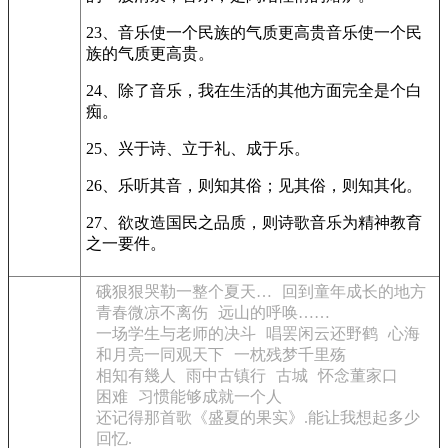
23、音乐使一个民族的气质更高贵音乐使一个民
族的气质更高贵。
24、除了音乐，我在生活的其他方面完全是个白
痴。
25、兴于诗、立于礼、成于乐。
26、乐听其音，则知其俗；见其俗，则知其化。
27、欲改造国民之品质，则诗歌音乐为精神教育
之一要件。
硪狠狠哭勒一整个夏天…
回到童年成长的地方
青春微凉不离伤
远山的呼唤……
一场学生与老师的决斗
唱罢闲云还野鹤
心海
和月亮一同观天下
一枕残梦千里殇
相知有幾人
雨中古镇行
古城
怀念董家口
困难
习惯能够成就一个人
还记得那首歌《盛夏的果实》.能让我想起多少
回忆.